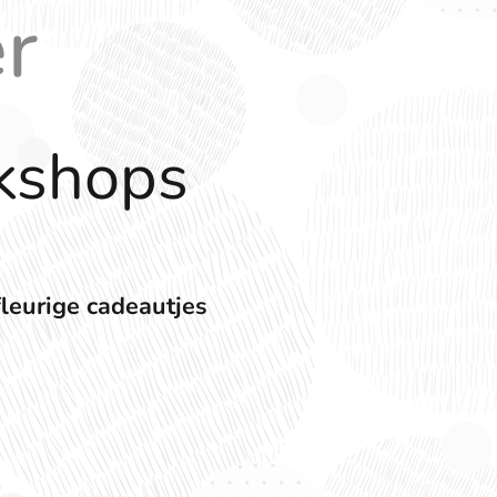
er
kshops
fleurige cadeautjes