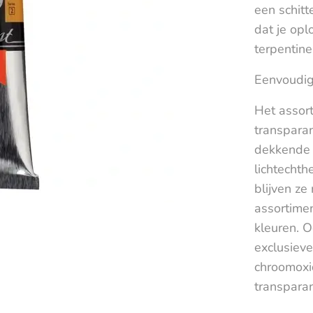
een schitt
dat je op
terpentine
Eenvoudig
Het assort
transparan
dekkende 
lichtecht
blijven ze
assortime
kleuren. O
exclusiev
chroomoxi
transpara