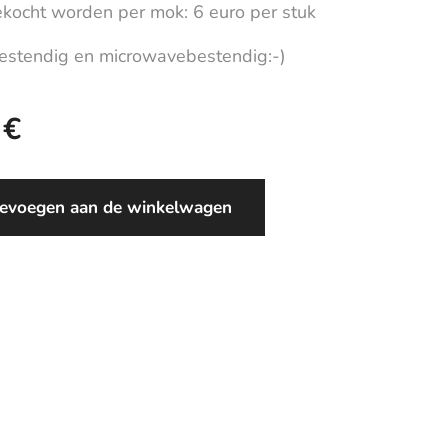
kocht worden per mok: 6 euro per stuk
stendig en microwavebestendig:-)
€
evoegen aan de winkelwagen