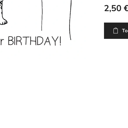
2,50
To